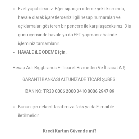
Evet yapabilirsiniz. Eğer siparişin ödeme şekli kısmında,
havale olarak işaretlerseniz ilgili hesap numaraları ve
açıklamaları gösteren bir pencere ile karşılaşacaksınız. 3 iş
günü içerisinde havale ya da EFT yapmanız halinde
işleminiz tamamlanır.
HAVALE İLE ÖDEME için,
Hesap Adı: Biggbrands E-Ticaret Hizmetleri Ve İhracat A.Ş.
GARANTİ BANKASI ALTUNİZADE TİCARİ ŞUBESİ
IBAN NO:
TR33 0006 2000 3410 0006 2947 89
Bunun için dekont tarafımıza faks ya da E-mail ile
iletilmelidir.
Kredi Kartım Güvende mi?