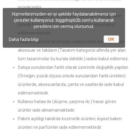
mümkündür
Hizmetlerimizden en iyi şekilde faydalanabilmeniz için
Yılbaşı, Sevgililer Günü, Anneler Günü gibi özel günlere
çerezler kullanıyoruz. biggshopb2b.com'u kullanarak
yönelik kişiye özel hazırlanan ürünlerin iadesi kabul
çerezlere izin vermiş olursunuz.
edilememektedir.
OK
Daha fazla bilgi
Tasarımcılarımız tarafından sadece sizin için hazırlanan
aksesuar ve takıların (Tasarım kategorisi altında yer alan
tüm tasarımcılar bu kurala dahildir.) iadesi kabul edilemez.
Satışa sunulandan farklı olarak üzerinde değişiklik yapılan
(Örneğin; yüzük ölçüsü sitede sunulandan farklı üretilen)
ürünlerde, aksesuarlarda, çanta ve saatlerde iade kabul
edilmemektedir.
Kullanıcı hatası ile (düşme, çarpma vb.) hasar gören
ürünler iade alınamamaktadır.
Paketi açıldığı takdirde kozmetik ürünleri, kişisel bakım
ürünleri ve parfümler iade edilememektedir.