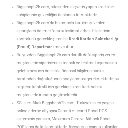
Biggshopb2b.com, sitesinden alışveriş yapan kredi kartı
sahiplerinin güvenliğini ilk planda tutmaktadır.
Biggshopb2b.com'da bu amaçla kurulmuş, verilen
siparişlerin ödeme/fatura/teslimat adresi bilgilerinin
kontrolünü gerçekleştiren bir
Kredi Kartları Sahtekarlığı
(Fraud) Departmanı
mevcuttur.
Bu yüzden, Biggshopb2b.com'dan ilk defa sipariş veren
müşterilerin siparişlerinin tedarik ve teslimat aşamasına
gelebilmesi için öncelikle finansal bilgilerin banka
tarafından doğruluğunun onaylanması gerekmektedir, bu
bilgilerin kontrolü için gerekirse kredi kartı sahibi
müşterilerle irtibata geçilmektedir.
SSL sertifikalı Biggshopb2b.com, Türkiye'nin en yaygın
online ödeme altyapısı Garanti e-ticaret Sanal POS
sisteminin yanısıra, Maximum Card ve Akbank Sanal
POS'larını da kullanmaktadır. Alışveriş sırasında kullanılan