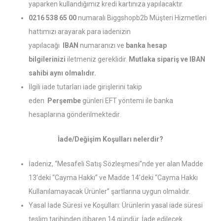
yaparken kullandığımız kredi kartınıza yapılacaktır.
0216 538 65 00
numaralı Biggshopb2b Müşteri Hizmetleri
hattımızı arayarak para iadenizin
yapılacağı
IBAN
numaranızı ve
banka hesap
bilgilerinizi
iletmeniz gereklidir.
Mutlaka sipariş ve IBAN
sahibi aynı olmalıdır.
İlgili iade tutarları iade girişlerini takip
eden
Perşembe
günleri EFT yöntemi ile banka
hesaplarına gönderilmektedir.
İade/Değişim Koşulları nelerdir?
İadeniz, “Mesafeli Satış Sözleşmesi”nde yer alan Madde
13’deki “Cayma Hakkı” ve Madde 14’deki “Cayma Hakkı
Kullanılamayacak Ürünler” şartlarına uygun olmalıdır.
Yasal İade Süresi ve Koşulları: Ürünlerin yasal iade süresi
teslim tarihinden itibaren 14 gündür. İade edilecek