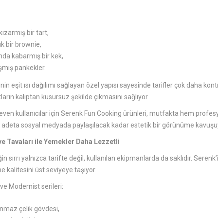
 kızarmış bir tart,
k bir brownie,
da kabarmış bir kek,
şmiş pankekler.
nin eşit ısı dağılımı sağlayan özel yapısı sayesinde tarifler çok daha kont
tların kalıptan kusursuz şekilde çıkmasını sağlıyor.
even kullanıcılar için Serenk Fun Cooking ürünleri, mutfakta hem prof
er adeta sosyal medyada paylaşılacak kadar estetik bir görünüme kavuşu
e Tavaları ile Yemekler Daha Lezzetli
n sırrı yalnızca tarifte değil, kullanılan ekipmanlarda da saklıdır. Serenk’i
 kalitesini üst seviyeye taşıyor.
ve Modernist serileri:
nmaz çelik gövdesi,