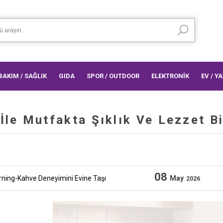
 BAKIM / SAĞLIK
GIDA
SPOR / OUTDOOR
ELEKTRONİK
EV / Y
İle Mutfakta Şıklık Ve Lezzet B
08
ning-Kahve Deneyimini Evine Taşı
May
2026