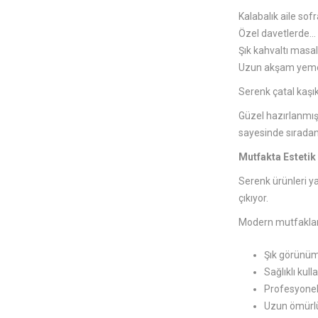
Kalabalık aile sof
Özel davetlerde…
Şık kahvaltı masa
Uzun akşam yeme
Serenk çatal kaşık
Güzel hazırlanmış 
sayesinde sıradan
Mutfakta Estetik
Serenk ürünleri y
çıkıyor.
Modern mutfakla
Şık görünüm
Sağlıklı kull
Profesyone
Uzun ömürlü 