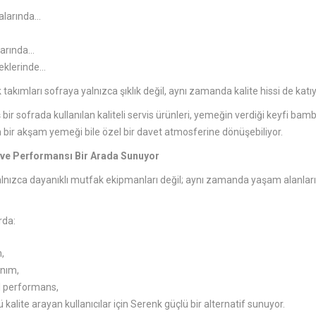
ralarında…
larında…
klerinde…
 takımları sofraya yalnızca şıklık değil, aynı zamanda kalite hissi de katıy
bir sofrada kullanılan kaliteli servis ürünleri, yemeğin verdiği keyfi ba
 bir akşam yemeği bile özel bir davet atmosferine dönüşebiliyor.
 ve Performansı Bir Arada Sunuyor
alnızca dayanıklı mutfak ekipmanları değil; aynı zamanda yaşam alanlar
rda:
,
anım,
l performans,
kalite arayan kullanıcılar için Serenk güçlü bir alternatif sunuyor.