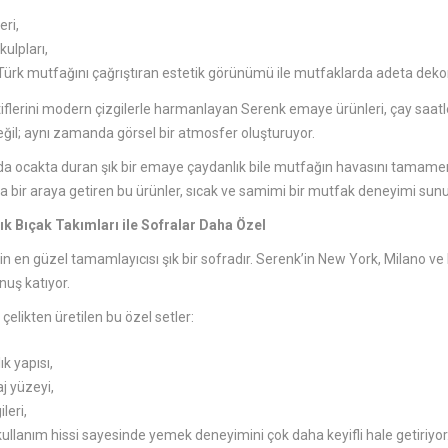
eri,
kulpları,
ürk mutfağını çağrıştıran estetik görünümü ile mutfaklarda adeta dekorati
iflerini modern çizgilerle harmanlayan Serenk emaye ürünleri, çay saatler
değil; aynı zamanda görsel bir atmosfer oluşturuyor.
nda ocakta duran şık bir emaye çaydanlık bile mutfağın havasını tamamen
a bir araya getiren bu ürünler, sıcak ve samimi bir mutfak deneyimi sunu
ık Bıçak Takımları ile Sofralar Daha Özel
n en güzel tamamlayıcısı şık bir sofradır. Serenk’in New York, Milano ve B
uş katıyor.
elikten üretilen bu özel setler:
ık yapısı,
aj yüzeyi,
leri,
llanım hissi sayesinde yemek deneyimini çok daha keyifli hale getiriyor