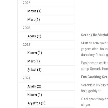
2026
Mayıs (1)
Mart (1)
2025
Serenk ile Mutfak
Aralık (1)
Mutfak artık yalnız
2022
yaşam alanı haline
Kasım (1)
daha keyifli hale g
Mart (1)
Paslanmaz çelik t
sahip Serenk; hem
Şubat (1)
Fun Cooking Seris
2021
Serenk’in en dikk
Aralık (2)
hale getiriyor.
Kasım (1)
Özel granit kaplam
Ağustos (1)
oluyor.