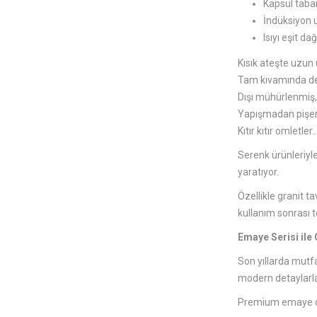
Kapsül taban
İndüksiyon 
Isıyı eşit 
Kısık ateşte uzun
Tam kıvamında de
Dışı mühürlenmiş, 
Yapışmadan pişe
Kıtır kıtır omletler
Serenk ürünleriyl
yaratıyor.
Özellikle granit 
kullanım sonrası t
Emaye Serisi ile
Son yıllarda mutf
modern detaylarla
Premium emaye ça