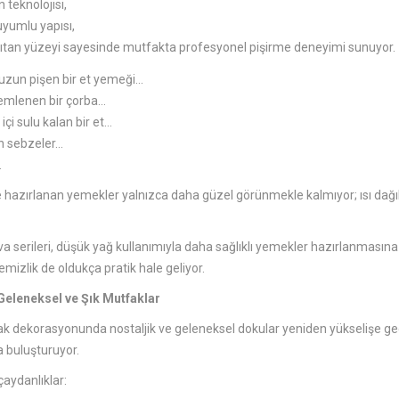
 teknolojisi,
uyumlu yapısı,
dağıtan yüzeyi sayesinde mutfakta profesyonel pişirme deneyimi sunuyor.
 uzun pişen bir et yemeği…
mlenen bir çorba…
içi sulu kalan bir et…
n sebzeler…
…
e hazırlanan yemekler yalnızca daha güzel görünmekle kalmıyor; ısı dağı
tava serileri, düşük yağ kullanımıyla daha sağlıklı yemekler hazırlanma
emizlik de oldukça pratik hale geliyor.
 Geleneksel ve Şık Mutfaklar
ak dekorasyonunda nostaljik ve geleneksel dokular yeniden yükselişe ge
 buluşturuyor.
ydanlıklar: