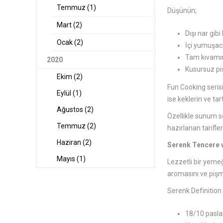
Temmuz (1)
Düşünün;
Mart (2)
Dışı nar gibi
Ocak (2)
İçi yumuşacı
Tam kıvamın
2020
Kusursuz pi
Ekim (2)
Fun Cooking serisi
Eylül (1)
ise keklerin ve tar
Ağustos (2)
Özellikle sunum s
Temmuz (2)
hazırlanan tarifl
Haziran (2)
Serenk Tencere v
Mayıs (1)
Lezzetli bir yemeği
aromasını ve pişme
Serenk Definition 
18/10 pasla