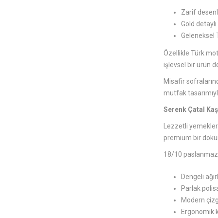
Zarif desenl
Gold detaylı 
Geleneksel T
Özellikle Türk mot
işlevsel bir ürün 
Misafir sofraları
mutfak tasarımıyl
Serenk Çatal Kaş
Lezzetli yemekleri
premium bir dokun
18/10 paslanmaz ç
Dengeli ağırl
Parlak polis
Modern çizgi
Ergonomik ku