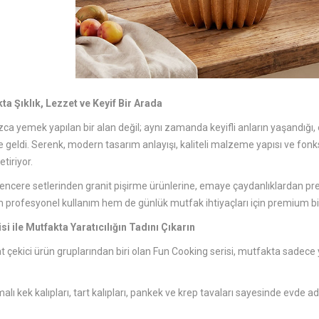
ta Şıklık, Lezzet ve Keyif Bir Arada
ca yemek yapılan bir alan değil; aynı zamanda keyifli anların yaşandığı, est
 geldi. Serenk, modern tasarım anlayışı, kaliteli malzeme yapısı ve fonk
etiriyor.
encere setlerinden granit pişirme ürünlerine, emaye çaydanlıklardan pr
 profesyonel kullanım hem de günlük mutfak ihtiyaçları için premium b
i ile Mutfakta Yaratıcılığın Tadını Çıkarın
at çekici ürün gruplarından biri olan Fun Cooking serisi, mutfakta sa
alı kek kalıpları, tart kalıpları, pankek ve krep tavaları sayesinde evde