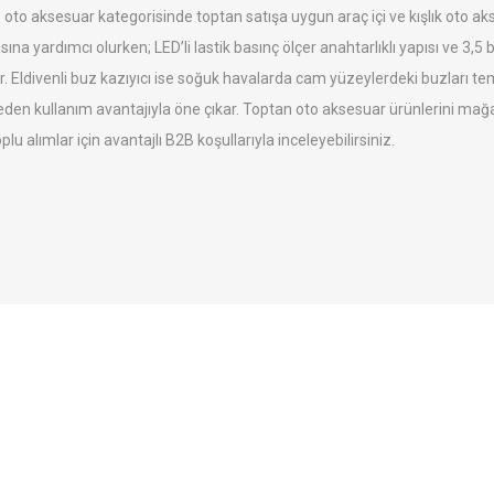
to aksesuar kategorisinde toptan satışa uygun araç içi ve kışlık oto akse
ına yardımcı olurken; LED’li lastik basınç ölçer anahtarlıklı yapısı ve 3,
. Eldivenli buz kazıyıcı ise soğuk havalarda cam yüzeylerdeki buzları te
den kullanım avantajıyla öne çıkar. Toptan oto aksesuar ürünlerini mağ
plu alımlar için avantajlı B2B koşullarıyla inceleyebilirsiniz.