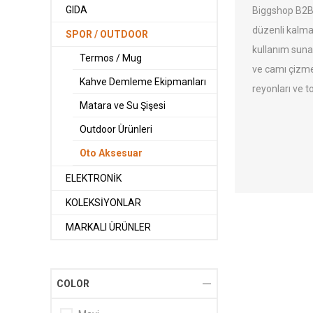
GIDA
Biggshop B2B o
düzenli kalmas
SPOR / OUTDOOR
kullanım sunar
Termos / Mug
ve camı çizme
Kahve Demleme Ekipmanları
reyonları ve to
Matara ve Su Şişesi
Outdoor Ürünleri
Oto Aksesuar
ELEKTRONİK
KOLEKSİYONLAR
MARKALI ÜRÜNLER
COLOR