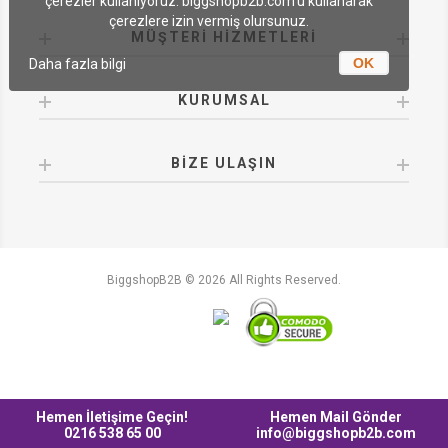
çerezler kullanıyoruz. biggshopb2b.com'u kullanarak
çerezlere izin vermiş olursunuz.
MÜŞTERI HIZMETLERI
OK
Daha fazla bilgi
KURUMSAL
BIZE ULAŞIN
BiggshopB2B © 2026 All Rights Reserved.
Hemen İletişime Geçin!
Hemen Mail Gönder
0216 538 65 00
info@biggshopb2b.com