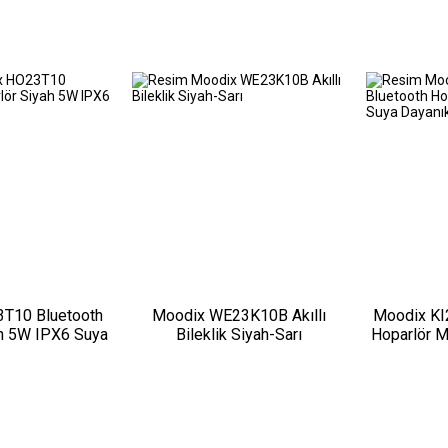
i 5W
T10 Bluetooth
Moodix WE23K10B Akıllı
Moodix KI
ah 5W IPX6 Suya
Bileklik Siyah-Sarı
Hoparlör 
anıklı