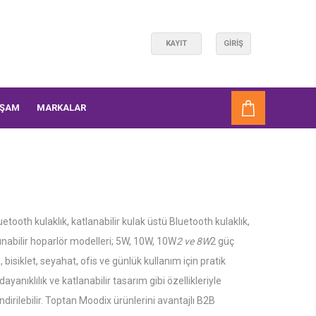
KAYIT
GIRIŞ
AŞAM
MARKALAR
ooth kulaklık, katlanabilir kulak üstü Bluetooth kulaklık,
 taşınabilir hoparlör modelleri; 5W, 10W, 10W
2 ve 8W
2 güç
 bisiklet, seyahat, ofis ve günlük kullanım için pratik
nıklılık ve katlanabilir tasarım gibi özellikleriyle
dirilebilir. Toptan Moodix ürünlerini avantajlı B2B