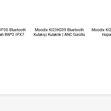
P30 Bluetooth
Moodix KI23K039 Bluetooth
Moodix KI
yah 8W*2 IPX7
Kulakiçi Kulaklık | ANC Gürültü
Hopa
ayanıklı
Engelleyici | IPX7 Suya
Dayanıklı