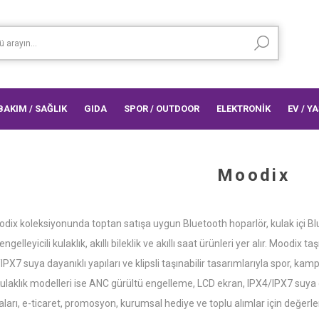
 BAKIM / SAĞLIK
GIDA
SPOR / OUTDOOR
ELEKTRONİK
EV / Y
Moodix
x koleksiyonunda toptan satışa uygun Bluetooth hoparlör, kulak içi Bluet
ngelleyicili kulaklık, akıllı bileklik ve akıllı saat ürünleri yer alır. Moodix
PX7 suya dayanıklı yapıları ve klipsli taşınabilir tasarımlarıyla spor, kamp,
laklık modelleri ise ANC gürültü engelleme, LCD ekran, IPX4/IPX7 suya daya
arı, e-ticaret, promosyon, kurumsal hediye ve toplu alımlar için değerlen