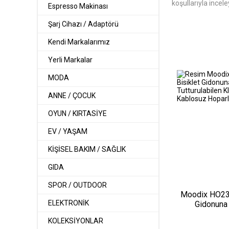
koşullarıyla inceley
Espresso Makinası
Şarj Cihazı / Adaptörü
Kendi Markalarımız
Yerli Markalar
MODA
ANNE / ÇOCUK
OYUN / KIRTASİYE
EV / YAŞAM
KİŞİSEL BAKIM / SAĞLIK
GIDA
SPOR / OUTDOOR
Moodix HO23
ELEKTRONİK
Gidonuna
Tutturulab
KOLEKSİYONLAR
Taşınabilir K