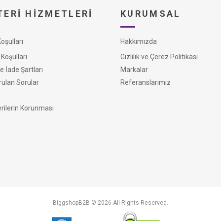
ERI HIZMETLERI
KURUMSAL
şulları
Hakkımızda
Koşulları
Gizlilik ve Çerez Politikası
e İade Şartları
Markalar
rulan Sorular
Referanslarımız
erilerin Korunması
BiggshopB2B © 2026 All Rights Reserved.