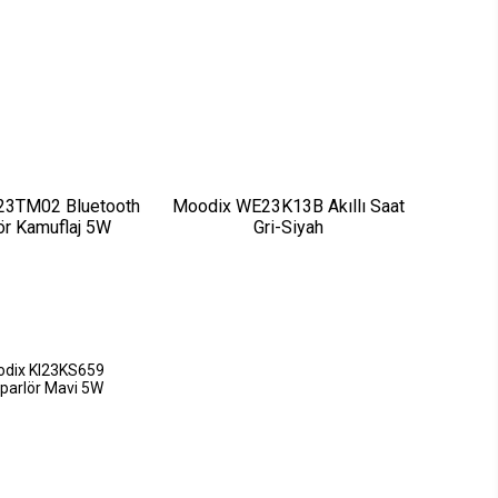
23TM02 Bluetooth
Moodix WE23K13B Akıllı Saat
ör Kamuflaj 5W
Gri-Siyah