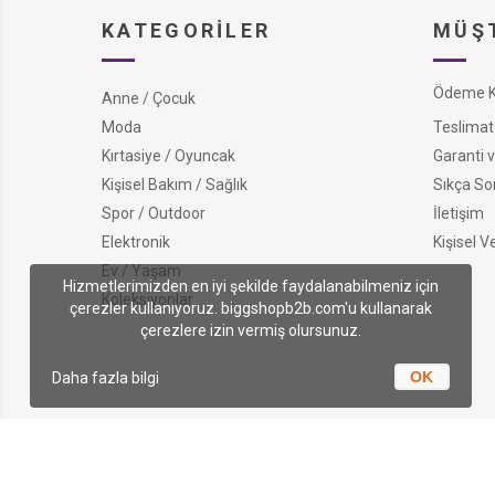
KATEGORILER
MÜŞT
Ödeme Ko
Anne / Çocuk
Moda
Teslimat 
Kırtasiye / Oyuncak
Garanti v
Kişisel Bakım / Sağlık
Sıkça So
Spor / Outdoor
İletişim
Elektronik
Kişisel V
Ev / Yaşam
Hizmetlerimizden en iyi şekilde faydalanabilmeniz için
Koleksiyonlar
çerezler kullanıyoruz. biggshopb2b.com'u kullanarak
çerezlere izin vermiş olursunuz.
OK
Daha fazla bilgi