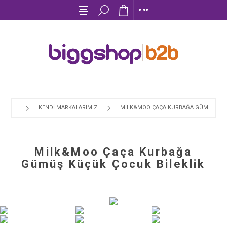
KENDI MARKALARIMIZ
MILK&MOO ÇAÇA KURBAĞA GÜMÜŞ KÜÇ
Milk&Moo Çaça Kurbağa
Gümüş Küçük Çocuk Bileklik