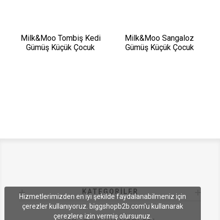
Milk&Moo Tombiş Kedi
Milk&Moo Sangaloz
Gümüş Küçük Çocuk
Gümüş Küçük Çocuk
Bileklik
Bileklik
KATEGORILER
Hizmetlerimizden en iyi şekilde faydalanabilmeniz için
çerezler kullanıyoruz. biggshopb2b.com'u kullanarak
çerezlere izin vermiş olursunuz.