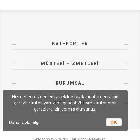
KATEGORILER
MÜŞTERI HIZMETLERI
KURUMSAL
Hizmetlerimizden en iyi şekilde faydalanabilmeniz için
BIZE ULAŞIN
çerezler kullanıyoruz. biggshopb2b.com'u kullanarak
çerezlere izin vermiş olursunuz.
OK
Daha fazla bilgi
BiggshopB2B © 2026 All Rights Reserved.