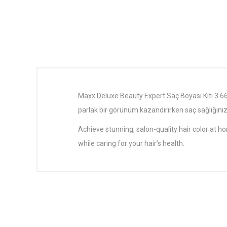
Maxx Deluxe Beauty Expert Saç Boyası Kiti 3.66 i
parlak bir görünüm kazandırırken saç sağlığını
Achieve stunning, salon-quality hair color at h
while caring for your hair’s health.