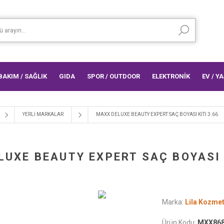
 BAKIM / SAĞLIK
GIDA
SPOR / OUTDOOR
ELEKTRONİK
EV / Y
YERLI MARKALAR
MAXX DELUXE BEAUTY EXPERT SAÇ BOYASI KİTİ 3.66
UXE BEAUTY EXPERT SAÇ BOYASI 
Marka:
Lila Kozmet
Ürün Kodu:
MXX868