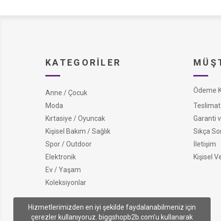
KATEGORILER
MÜŞT
Ödeme Ko
Anne / Çocuk
Moda
Teslimat 
Kırtasiye / Oyuncak
Garanti v
Kişisel Bakım / Sağlık
Sıkça So
Spor / Outdoor
İletişim
Elektronik
Kişisel V
Ev / Yaşam
Koleksiyonlar
Hizmetlerimizden en iyi şekilde faydalanabilmeniz için
çerezler kullanıyoruz. biggshopb2b.com'u kullanarak