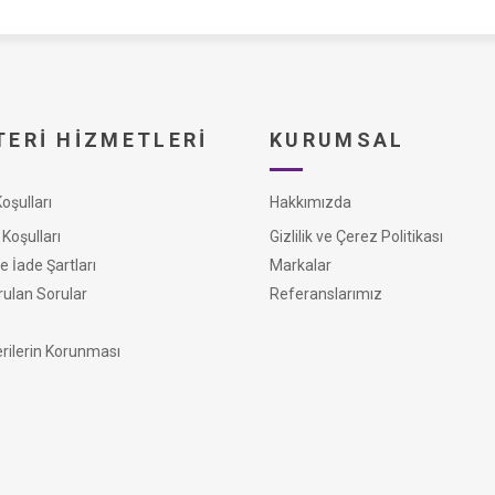
ERI HIZMETLERI
KURUMSAL
şulları
Hakkımızda
Koşulları
Gizlilik ve Çerez Politikası
e İade Şartları
Markalar
rulan Sorular
Referanslarımız
erilerin Korunması