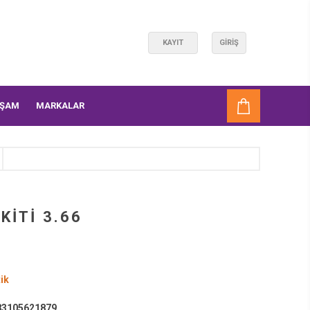
KAYIT
GIRIŞ
AŞAM
MARKALAR
KİTİ 3.66
ik
3105621879