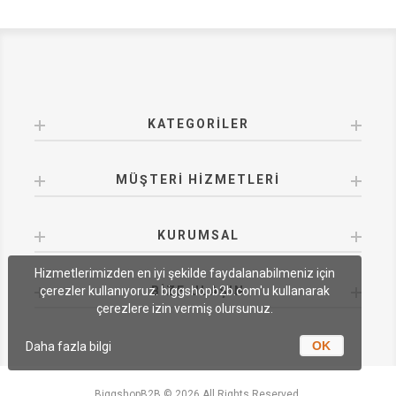
KATEGORILER
MÜŞTERI HIZMETLERI
KURUMSAL
Hizmetlerimizden en iyi şekilde faydalanabilmeniz için
BIZE ULAŞIN
çerezler kullanıyoruz. biggshopb2b.com'u kullanarak
çerezlere izin vermiş olursunuz.
OK
Daha fazla bilgi
BiggshopB2B © 2026 All Rights Reserved.