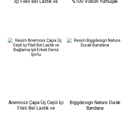
İçi Fileli Bel Lastik ve
%100 Viskon Yumuşak
Bağlama İpli Erkek Deniz
Nefes Alabilir Kumaşlı
Şortu
Erkek Gömlek
Anemoss Çapa Üç Cepli İçi
Biggdesign Nature Durak
Fileli Bel Lastik ve
Bandana
Bağlama İpli Erkek Deniz
Şortu