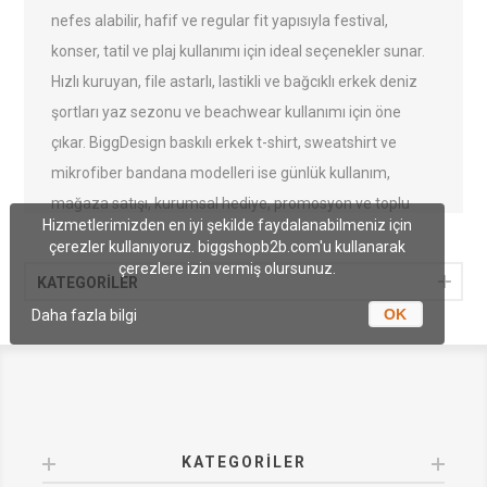
nefes alabilir, hafif ve regular fit yapısıyla festival,
konser, tatil ve plaj kullanımı için ideal seçenekler sunar.
Hızlı kuruyan, file astarlı, lastikli ve bağcıklı erkek deniz
şortları yaz sezonu ve beachwear kullanımı için öne
çıkar. BiggDesign baskılı erkek t-shirt, sweatshirt ve
mikrofiber bandana modelleri ise günlük kullanım,
mağaza satışı, kurumsal hediye, promosyon ve toplu
Hizmetlerimizden en iyi şekilde faydalanabilmeniz için
alımlar için değerlendirilebilir. Toptan erkek giyim
çerezler kullanıyoruz. biggshopb2b.com'u kullanarak
modellerini avantajlı B2B koşullarıyla inceleyebilirsiniz.
çerezlere izin vermiş olursunuz.
KATEGORİLER
OK
Daha fazla bilgi
KATEGORILER