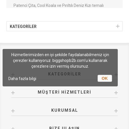
Patenci Çita, Cool Koala ve Pırıltılı Deniz Kızı temalı
toptan çocuk aksesuar modellerini avantajlı B2B
koşullarıyla inceleyebilirsiniz.
KATEGORİLER
Hizmetlerimizden en iyi şekilde faydalanabilmeniz için
çerezler kullanıyoruz. biggshopb2b.com'u kullanarak
çerezlere izin vermiş olursunuz.
KATEGORILER
OK
Daha fazla bilgi
MÜŞTERI HIZMETLERI
KURUMSAL
BIZE ULAŞIN