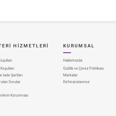
ERI HIZMETLERI
KURUMSAL
şulları
Hakkımızda
Koşulları
Gizlilik ve Çerez Politikası
e İade Şartları
Markalar
rulan Sorular
Referanslarımız
erilerin Korunması