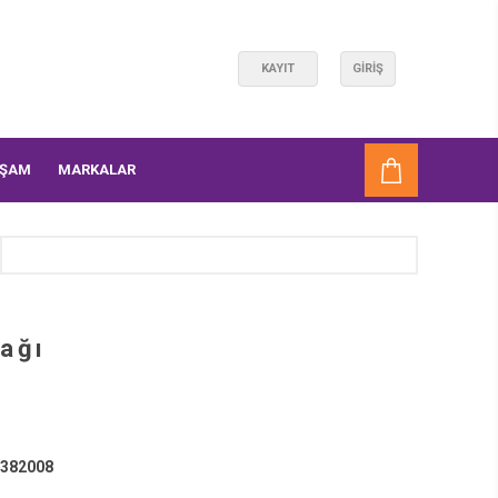
KAYIT
GIRIŞ
AŞAM
MARKALAR
pağı
382008