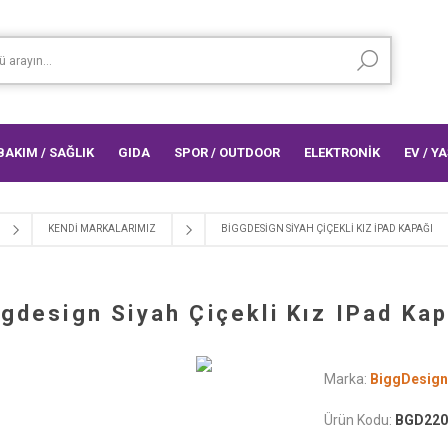
 BAKIM / SAĞLIK
GIDA
SPOR / OUTDOOR
ELEKTRONİK
EV / Y
KENDI MARKALARIMIZ
BIGGDESIGN SIYAH ÇIÇEKLI KIZ IPAD KAPAĞI
gdesign Siyah Çiçekli Kız IPad Ka
Marka:
BiggDesign
Ürün Kodu:
BGD220