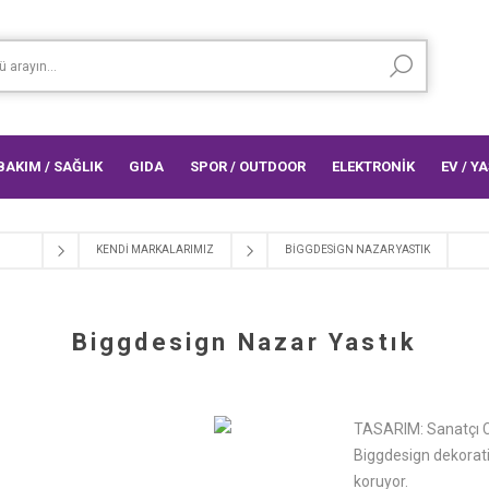
 BAKIM / SAĞLIK
GIDA
SPOR / OUTDOOR
ELEKTRONİK
EV / Y
KENDI MARKALARIMIZ
BIGGDESIGN NAZAR YASTIK
Biggdesign Nazar Yastık
TASARIM: Sanatçı C
Biggdesign dekorati
koruyor.