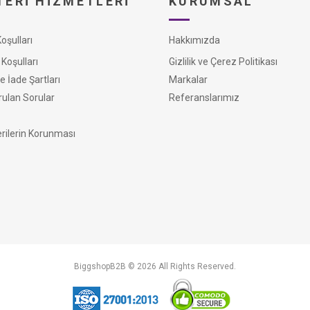
ERI HIZMETLERI
KURUMSAL
şulları
Hakkımızda
Koşulları
Gizlilik ve Çerez Politikası
e İade Şartları
Markalar
rulan Sorular
Referanslarımız
erilerin Korunması
BiggshopB2B © 2026 All Rights Reserved.