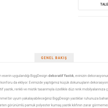
GENEL BAKIŞ
n eserin uygulandığı BiggDesign
dekoratif Yastık
, evinizin dekorasyonu
nize konforu da ekliyor. Evimizde yaptığımız küçük dokunuşların dekorasyon
tif yastık, renkli ve mistik tasarımıyla özellikle düz renk mobilyalarınıza 
l bir uyum yakalayabileceğiniz BiggDesign yastıklar ruhunuza bahar coşk
r. Keten görünümlü pamuk polyester kumaş yastık kılıfının zarar görmemesi