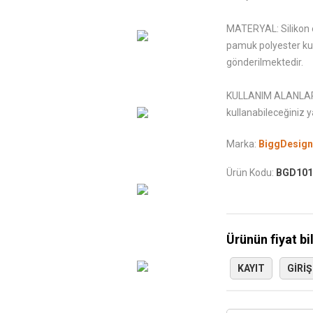
MATERYAL: Silikon el
pamuk polyester kum
gönderilmektedir.
KULLANIM ALANLARI:
kullanabileceğiniz ya
Marka:
BiggDesign
Ürün Kodu:
BGD101
Ürünün fiyat bi
KAYIT
GIRIŞ