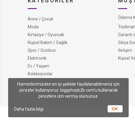
KATEGORILER
MÜŞT
Ödeme Ko
Anne / Çocuk
Moda
Teslimat 
Kırtasiye / Oyuncak
Garanti v
Kişisel Bakım / Sağlık
Sıkça So
Spor / Outdoor
İletişim
Elektronik
Kişisel V
Ev / Yaşam
Koleksiyonlar
Hizmetlerimizden en iyi şekilde faydalanabilmeniz için
çerezler kullanıyoruz. biggshopb2b.com'u kullanarak
çerezlere izin vermiş olursunuz.
OK
Daha fazla bilgi