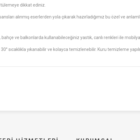
ütülemeye dikkat ediniz.
nsları alınmış eserlerden yola çıkarak hazırladığımız bu özel ve anlamlı 
çe ve balkonlarda kullanabileceğiniz yastık, canlı renkleri ile mobilya
ı 30° sıcaklıkla yıkanabilir ve kolayca temizlenebilir. Kuru temizleme yapı