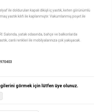
yaf ile doldurulan kapalı dikişli iç yastık, keten görünümlü
aş yastık kılıfı ile kaplanmıştır. Vakumlanmış poşet ile
 Salonda, yatak odasında, bahçe ve balkonlarda
stık, canlı renkleri ile mobilyalarınıza çok yakışacak.
970403
lgilerini görmek için lütfen üye olunuz.