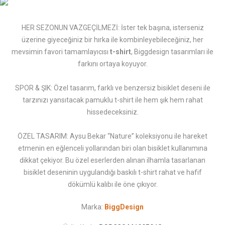
HER SEZONUN VAZGEÇİLMEZİ: İster tek başına, isterseniz
üzerine giyeceğiniz bir hırka ile kombinleyebileceğiniz, her
mevsimin favori tamamlayıcısı
t-shirt
, Biggdesign tasarımları ile
farkını ortaya koyuyor.
SPOR & ŞIK: Özel tasarım, farklı ve benzersiz bisiklet deseni ile
tarzınızı yansıtacak pamuklu t-shirt ile hem şık hem rahat
hissedeceksiniz.
ÖZEL TASARIM: Aysu Bekar “Nature” koleksiyonu ile hareket
etmenin en eğlenceli yollarından biri olan bisiklet kullanımına
dikkat çekiyor. Bu özel eserlerden alınan ilhamla tasarlanan
bisiklet deseninin uygulandığı baskılı t-shirt rahat ve hafif
dökümlü kalıbı ile öne çıkıyor.
Marka:
BiggDesign