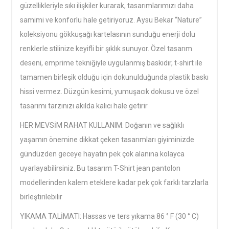
güzellikleriyle sıkı ilişkiler kurarak, tasarımlarımızı daha
samimi ve konforlu hale getiriyoruz. Aysu Bekar “Nature”
koleksiyonu gökkuşağı kartelasının sunduğu enerji dolu
renklerle stilinize keyifli bir şıklık sunuyor. Özel tasarım
deseni, emprime tekniğiyle uygulanmış baskıdır, t-shirt ile
tamamen birleşik olduğu için dokunulduğunda plastik baskı
hissi vermez. Düzgün kesimi, yumuşacık dokusu ve özel
tasarımı tarzınızı akılda kalıcı hale getirir
HER MEVSİM RAHAT KULLANIM: Doğanın ve sağlıklı
yaşamın önemine dikkat çeken tasarımları giyiminizde
gündüzden geceye hayatın pek çok alanına kolayca
uyarlayabilirsiniz. Bu tasarım T-Shirt jean pantolon
modellerinden kalem eteklere kadar pek çok farklı tarzlarla
birleştirilebilir
YIKAMA TALİMATI: Hassas ve ters yıkama 86 ° F (30 ° C)