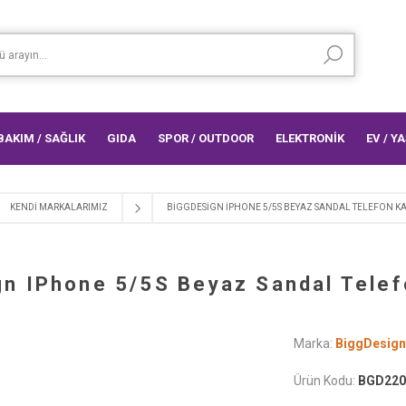
 BAKIM / SAĞLIK
GIDA
SPOR / OUTDOOR
ELEKTRONİK
EV / Y
KENDI MARKALARIMIZ
BIGGDESIGN IPHONE 5/5S BEYAZ SANDAL TELEFON KA
gn IPhone 5/5S Beyaz Sandal Telef
Marka:
BiggDesign
Ürün Kodu:
BGD220