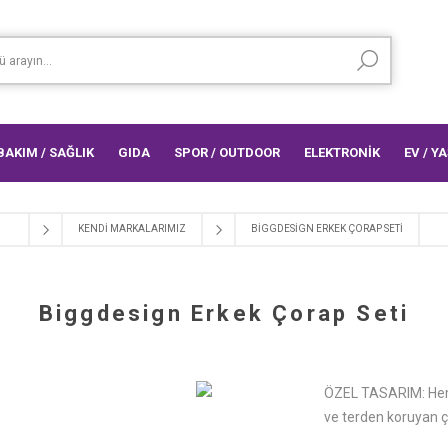
 BAKIM / SAĞLIK
GIDA
SPOR / OUTDOOR
ELEKTRONİK
EV / Y
KENDI MARKALARIMIZ
BIGGDESIGN ERKEK ÇORAP SETI
Biggdesign Erkek Çorap Seti
ÖZEL TASARIM: Hem 
ve terden koruyan ç