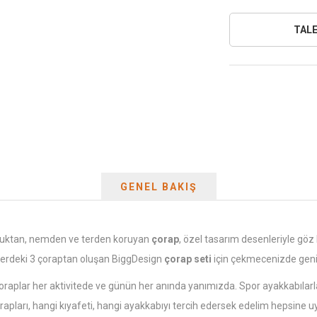
GENEL BAKIŞ
oğuktan, nemden ve terden koruyan
çorap
, özel tasarım desenleriyle göz
enlerdeki 3 çoraptan oluşan BiggDesign
çorap seti
için çekmecenizde geniş 
çoraplar her aktivitede ve günün her anında yanımızda. Spor ayakkabılarla
rapları, hangi kıyafeti, hangi ayakkabıyı tercih edersek edelim hepsin