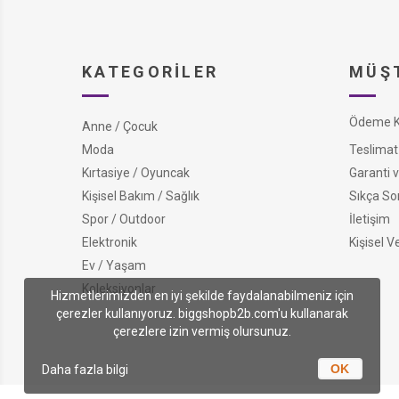
KATEGORILER
MÜŞT
Ödeme Ko
Anne / Çocuk
Moda
Teslimat 
Kırtasiye / Oyuncak
Garanti v
Kişisel Bakım / Sağlık
Sıkça So
Spor / Outdoor
İletişim
Elektronik
Kişisel V
Ev / Yaşam
Koleksiyonlar
Hizmetlerimizden en iyi şekilde faydalanabilmeniz için
çerezler kullanıyoruz. biggshopb2b.com'u kullanarak
çerezlere izin vermiş olursunuz.
OK
Daha fazla bilgi