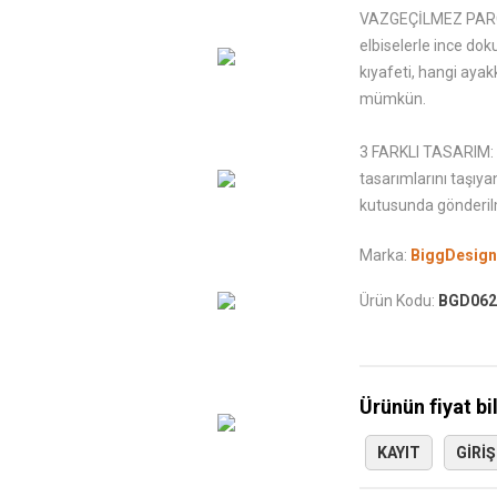
VAZGEÇİLMEZ PARÇA:
elbiselerle ince dok
kıyafeti, hangi aya
mümkün.
3 FARKLI TASARIM: Se
tasarımlarını taşıy
kutusunda gönderil
Marka:
BiggDesign
Ürün Kodu:
BGD062
Ürünün fiyat bi
KAYIT
GIRIŞ