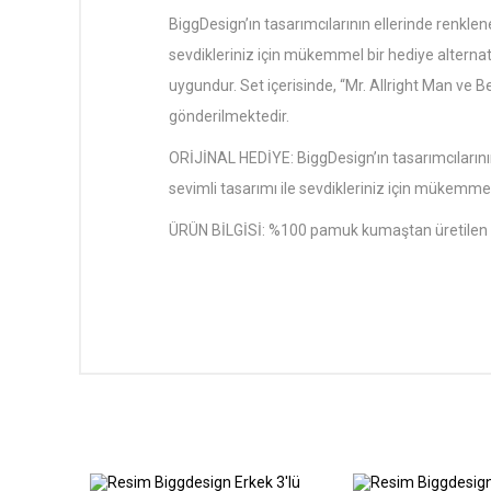
BiggDesign’ın tasarımcılarının ellerinde renkle
sevdikleriniz için mükemmel bir hediye alternat
uygundur. Set içerisinde, “Mr. Allright Man ve 
gönderilmektedir.
ORİJİNAL HEDİYE: BiggDesign’ın tasarımcılarını
sevimli tasarımı ile sevdikleriniz için mükemmel 
ÜRÜN BİLGİSİ: %100 pamuk kumaştan üretilen Bi