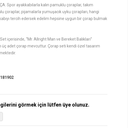
 Spor ayakkabılarla kalın pamuklu çoraplar, takım
ulu çoraplar, pijamalarla yumuşacık uyku çorapları, hangi
kkabıyı tercih edersek edelim hepsine uygun bir çorap bulmak
t içerisinde, “Mr. Allright Man ve Bereket Balıkları”
an üç adet çorap mevcuttur. Çorap seti kendi özel tasarım
mektedir.
181902
lgilerini görmek için lütfen üye olunuz.