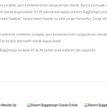
nen çoraplar, spor kombinlerinizin vazgeçilmezi olacak. Ayrıca yumuşak ve
ifi olarak düşünülebilir. %100 pamuk kumaştan üretilen BiggDesign çorapl
Bereket Balıkları” tasarımlarını taşıyan üç adet çorap mevcuttur. Çorap s
n ellerinde renklenen çoraplar, spor kombinlerinizin vazgeçilmezi olacak
bir hediye alternatifi olarak düşünülebilir.
ggDesign çoraplar 41 ila 46 beden arası kullanım için uygundur.