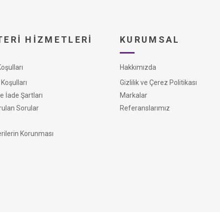
ERI HIZMETLERI
KURUMSAL
şulları
Hakkımızda
Koşulları
Gizlilik ve Çerez Politikası
e İade Şartları
Markalar
rulan Sorular
Referanslarımız
erilerin Korunması