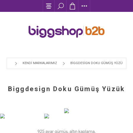
KENDI MARKALARIMIZ
BIGGDESIGN DOKU GÜMÜŞ YÜZÜK
Biggdesign Doku Gümüş Yüzük
925 ayar gümüş, altın kaplama,