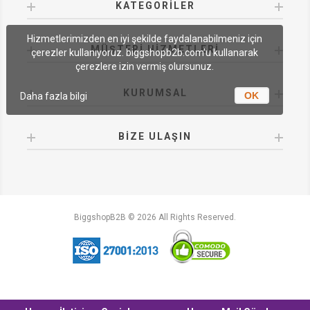
KATEGORILER
Hizmetlerimizden en iyi şekilde faydalanabilmeniz için
MÜŞTERI HIZMETLERI
çerezler kullanıyoruz. biggshopb2b.com'u kullanarak
çerezlere izin vermiş olursunuz.
KURUMSAL
OK
Daha fazla bilgi
BIZE ULAŞIN
BiggshopB2B © 2026 All Rights Reserved.