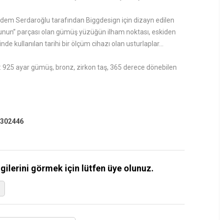
em Serdaroğlu tarafından Biggdesign için dizayn edilen
unun” parçası olan gümüş yüzüğün ilham noktası, eskiden
de kullanılan tarihi bir ölçüm cihazı olan usturlaplar...
925 ayar gümüş, bronz, zirkon taş, 365 derece dönebilen
302446
lgilerini görmek için lütfen üye olunuz.