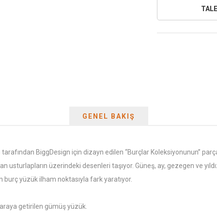
GENEL BAKIŞ
tarafından BiggDesign için dizayn edilen “Burçlar Koleksiyonunun” par
olan usturlapların üzerindeki desenleri taşıyor. Güneş, ay, gezegen ve yıl
n burç yüzük ilham noktasıyla fark yaratıyor.
 araya getirilen gümüş yüzük.