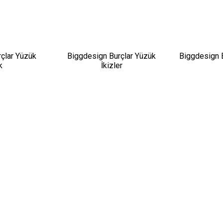
çlar Yüzük
Biggdesign Burçlar Yüzük
Biggdesign 
k
İkizler