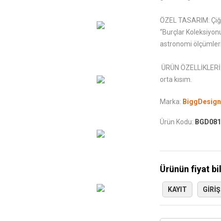
ÖZEL TASARIM: Çiğd
“Burçlar Koleksiyon
astronomi ölçümlerin
ÜRÜN ÖZELLİKLERİ: 
orta kısım.
Marka:
BiggDesign
Ürün Kodu:
BGD081
Ürünün fiyat bi
KAYIT
GIRIŞ