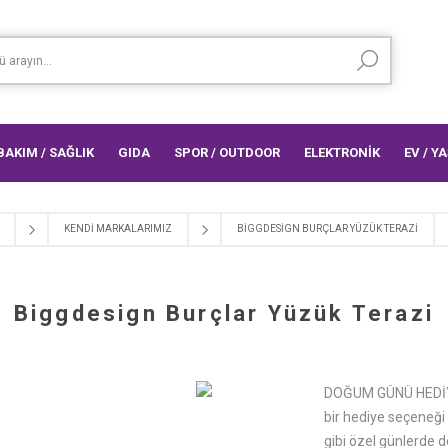
 BAKIM / SAĞLIK
GIDA
SPOR / OUTDOOR
ELEKTRONİK
EV / Y
KENDI MARKALARIMIZ
BIGGDESIGN BURÇLAR YÜZÜK TERAZI
Biggdesign Burçlar Yüzük Terazi
DOĞUM GÜNÜ HEDİYE
bir hediye seçeneği 
gibi özel günlerde d