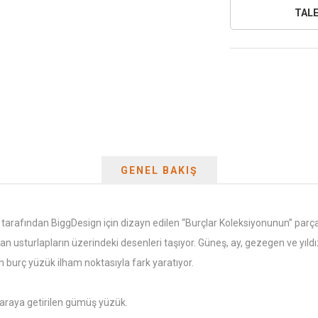
GENEL BAKIŞ
tarafından BiggDesign için dizayn edilen “Burçlar Koleksiyonunun” par
olan usturlapların üzerindeki desenleri taşıyor. Güneş, ay, gezegen ve yıl
n burç yüzük ilham noktasıyla fark yaratıyor.
 araya getirilen gümüş yüzük.