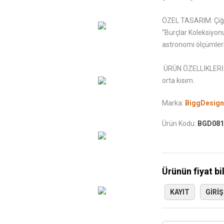
ÖZEL TASARIM: Çiğd
“Burçlar Koleksiyon
astronomi ölçümlerin
ÜRÜN ÖZELLİKLERİ: 
orta kısım.
Marka:
BiggDesign
Ürün Kodu:
BGD081
Ürünün fiyat bi
KAYIT
GIRIŞ