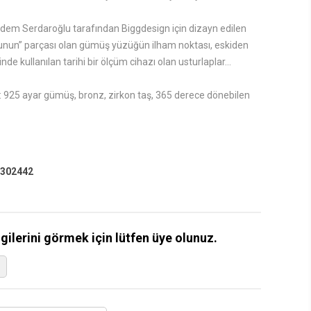
em Serdaroğlu tarafından Biggdesign için dizayn edilen
unun” parçası olan gümüş yüzüğün ilham noktası, eskiden
de kullanılan tarihi bir ölçüm cihazı olan usturlaplar...
925 ayar gümüş, bronz, zirkon taş, 365 derece dönebilen
302442
lgilerini görmek için lütfen üye olunuz.