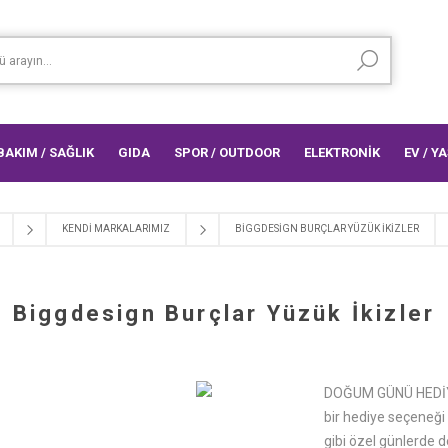
 BAKIM / SAĞLIK
GIDA
SPOR / OUTDOOR
ELEKTRONİK
EV / Y
KENDI MARKALARIMIZ
BIGGDESIGN BURÇLAR YÜZÜK İKIZLER
Biggdesign Burçlar Yüzük İkizler
DOĞUM GÜNÜ HEDİYE
bir hediye seçeneği 
gibi özel günlerde d