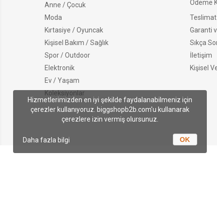
Ödeme Ko
Anne / Çocuk
Moda
Teslimat 
Kırtasiye / Oyuncak
Garanti v
Kişisel Bakım / Sağlık
Sıkça So
Spor / Outdoor
İletişim
Elektronik
Kişisel V
Ev / Yaşam
Koleksiyonlar
Hizmetlerimizden en iyi şekilde faydalanabilmeniz için
çerezler kullanıyoruz. biggshopb2b.com'u kullanarak
çerezlere izin vermiş olursunuz.
OK
Daha fazla bilgi