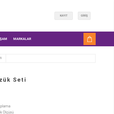
KAYIT
GIRIŞ
AŞAM
MARKALAR
TI
zük Seti
Kaplama
ak Ölçüsü