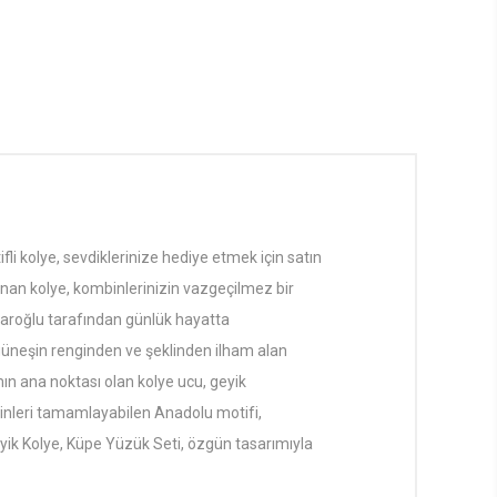
 kolye, sevdiklerinize hediye etmek için satın
lanan kolye, kombinlerinizin vazgeçilmez bir
daroğlu tarafından günlük hayatta
 güneşin renginden ve şeklinden ilham alan
ımın ana noktası olan kolye ucu, geyik
binleri tamamlayabilen Anadolu motifi,
Geyik Kolye, Küpe Yüzük Seti, özgün tasarımıyla