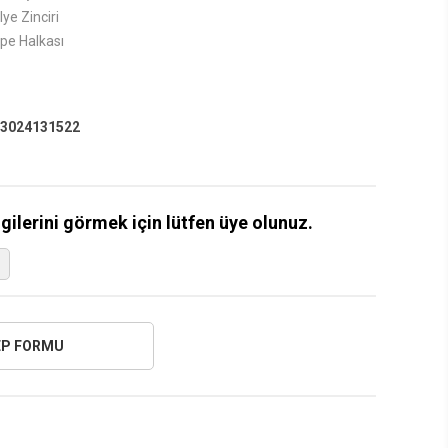
ye Zinciri
pe Halkası
3024131522
lgilerini görmek için lütfen üye olunuz.