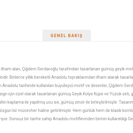
GENEL BAKIŞ
ilham alan, Çiğdem Serdaroğlu tarafından tasarlanan gümüş geyik motifli
iridir. Binlerce yıllık bereketli Anadolu topraklarından ilham alarak tasar
en Anadolu tarihinde kullanılan büyüleyici motif ve desenler, Çiğdem Ser
design için özel olarak tasarlanan gümüş Geyik Kolye Küpe ve Yüzük seti,
ltın kaplama ile yapılmış ucu ise, gümüş zincir ile birleştirilmiştir. Tasar
e özgün bir mücevher haline getirilmiştir. Hem günlük hem de klasik kom
rıyor. Sonsuz bir tarihe sahip Anadolu motiflerinden birinin kullanıldığı 