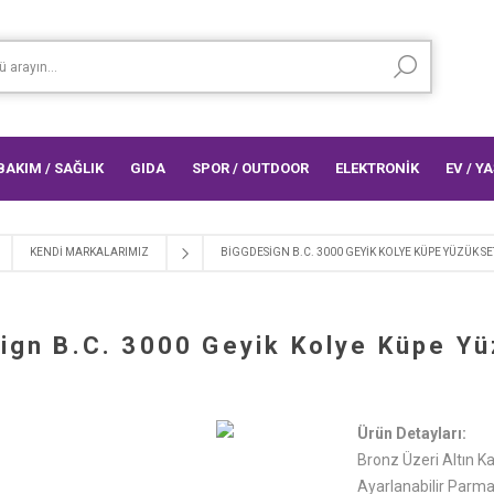
 BAKIM / SAĞLIK
GIDA
SPOR / OUTDOOR
ELEKTRONİK
EV / Y
KENDI MARKALARIMIZ
BIGGDESIGN B.C. 3000 GEYIK KOLYE KÜPE YÜZÜK SE
ign B.C. 3000 Geyik Kolye Küpe Yü
Ürün Detayları:
Bronz Üzeri Altın 
Ayarlanabilir Parm