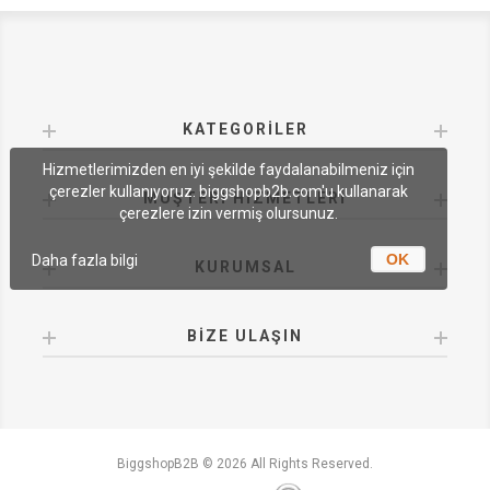
KATEGORILER
Hizmetlerimizden en iyi şekilde faydalanabilmeniz için
çerezler kullanıyoruz. biggshopb2b.com'u kullanarak
MÜŞTERI HIZMETLERI
çerezlere izin vermiş olursunuz.
OK
Daha fazla bilgi
KURUMSAL
BIZE ULAŞIN
BiggshopB2B © 2026 All Rights Reserved.