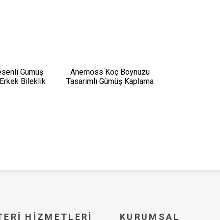
esenli Gümüş
Anemoss Koç Boynuzu
rkek Bileklik
Tasarımlı Gümüş Kaplama
Erkek Bileklik
ERI HIZMETLERI
KURUMSAL