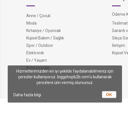
Ödeme Ko
Anne / Çocuk
Moda
Teslimat 
Kırtasiye / Oyuncak
Garanti v
Kişisel Bakım / Sağlık
Sıkça So
Spor / Outdoor
İletişim
Elektronik
Kişisel V
Ev / Yaşam
Koleksiyonlar
Hizmetlerimizden en iyi şekilde faydalanabilmeniz için
çerezler kullanıyoruz. biggshopb2b.com'u kullanarak
çerezlere izin vermiş olursunuz.
OK
Daha fazla bilgi