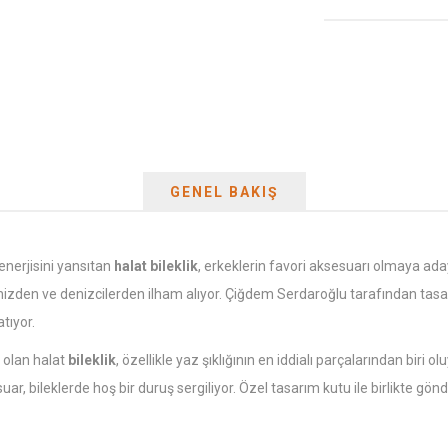
GENEL BAKIŞ
enerjisini yansıtan
halat bileklik
, erkeklerin favori aksesuarı olmaya aday
enizden ve denizcilerden ilham alıyor. Çiğdem Serdaroğlu tarafından tas
atıyor.
i olan halat
bileklik
, özellikle yaz şıklığının en iddialı parçalarından bir
bileklerde hoş bir duruş sergiliyor. Özel tasarım kutu ile birlikte gönder