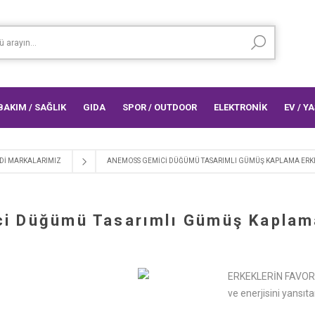
 BAKIM / SAĞLIK
GIDA
SPOR / OUTDOOR
ELEKTRONİK
EV / Y
DI MARKALARIMIZ
ANEMOSS GEMICI DÜĞÜMÜ TASARIMLI GÜMÜŞ KAPLAMA ERKE
 Düğümü Tasarımlı Gümüş Kaplama
ERKEKLERİN FAVORİ 
ve enerjisini yansıta