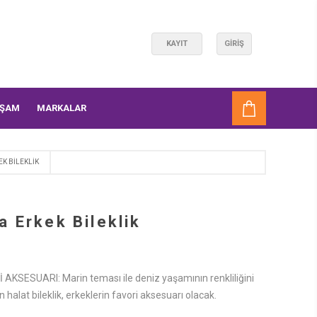
KAYIT
GIRIŞ
AŞAM
MARKALAR
K BILEKLIK
 Erkek Bileklik
AKSESUARI: Marin teması ile deniz yaşamının renkliliğini
n halat bileklik, erkeklerin favori aksesuarı olacak.